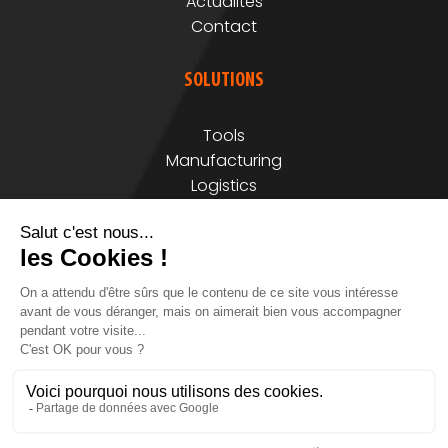
Actualités
Contact
SOLUTIONS
Tools
Manufacturing
Logistics
Circularity
MENTIONS
Mentions légales
Plan du site
© Storkcom 2024 - Fait avec
par
Studio Vitamine
No Result
Website Carbon