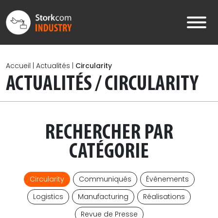
Skip to main content
Accueil
|
Actualités
|
Circularity
ACTUALITÉS / CIRCULARITY
RECHERCHER PAR
CATÉGORIE
Circularity
Communiqués
Événements
Logistics
Manufacturing
Réalisations
Revue de Presse