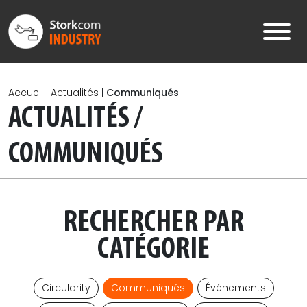
Skip to main content
Accueil
|
Actualités
|
Communiqués
ACTUALITÉS /
COMMUNIQUÉS
RECHERCHER PAR
CATÉGORIE
Circularity
Communiqués
Événements