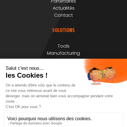
Partenaires
Actualités
Contact
SOLUTIONS
Tools
Manufacturing
Logistics
Circularity
MENTIONS
Mentions légales
Plan du site
© Storkcom 2024 - Fait avec
par
Studio Vitamine